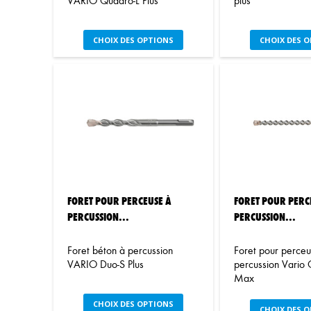
VARIO Quadro-L Plus
plus
Ce
C
CHOIX DES OPTIONS
CHOIX DES 
produit
pr
a
a
plusieurs
pl
variations.
var
Les
Le
options
op
peuvent
pe
être
êt
choisies
ch
sur
su
la
la
FORET POUR PERCEUSE À
FORET POUR PERC
page
pa
PERCUSSION...
PERCUSSION...
du
du
produit
pr
Foret béton à percussion
Foret pour perce
VARIO Duo-S Plus
percussion Vario 
Max
Ce
CHOIX DES OPTIONS
C
CHOIX DES 