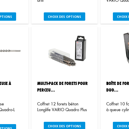
drill
VARIO Quadr
e
Ce
OPTIONS
CHOIX DES OPTIONS
CHOIX 
oduit
produit
a
usieurs
plusieurs
iations.
variations.
s
Les
tions
options
uvent
peuvent
re
être
oisies
choisies
r
sur
la
EUSE À
MULTI-PACK DE FORETS POUR
BOÎTE DE FO
ge
page
PERCEU...
DUO...
du
oduit
produit
use
Coffret 12 forets béton
Coffret 10 f
Quadro-L
Longlife VARIO Quadro Plus
à queue cyli
Ce
CHOIX DES OPTIONS
CHOIX 
e
OPTIONS