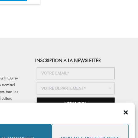
produit
a
plusieurs
variations.
Les
options
peuvent
être
choisies
sur
INSCRIPTION A LA NEWSLETTER
la
page
ürth Outre-
du
 matériel
produit
ans tous les
ruction,
) Würth
partements
 Réunion)