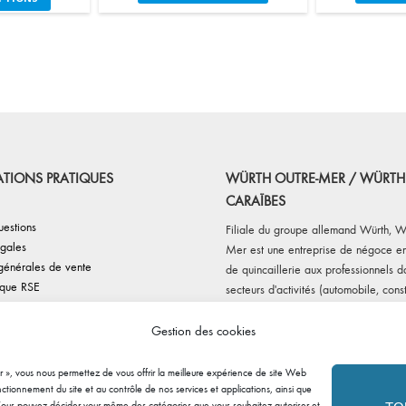
produit
oduit
a
plusieurs
usieurs
variations.
iations.
Les
s
options
tions
peuvent
uvent
être
re
choisies
oisies
sur
TIONS PRATIQUES
WÜRTH OUTRE-MER / WÜRTH
r
la
CARAÏBES
page
ge
uestions
Filiale du groupe allemand Würth, W
du
gales
Mer est une entreprise de négoce en
produit
oduit
générales de vente
de quincaillerie aux professionnels d
ique RSE
secteurs d'activités (automobile, const
e cookies
maintenance et fabrications diverses
ploi
Outre-Mer c'est 5 agences, sur 4 dé
Gestion des cookies
écurité
(Martinique, Guadeloupe, Guyane et
r », vous nous permettez de vous offrir la meilleure expérience de site Web
ctionnement du site et au contrôle de nos services et applications, ainsi que
é. Vous pouvez décider vous-même des catégories que vous souhaitez autoriser et