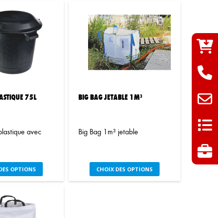
ASTIQUE 75L
BIG BAG JETABLE 1M³
plastique avec
Big Bag 1m³ jetable
Ce
Ce
DES OPTIONS
CHOIX DES OPTIONS
produit
produit
a
a
plusieurs
plusieurs
variations.
variations.
Les
Les