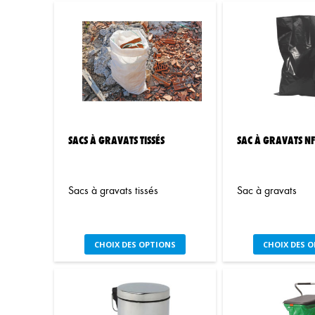
SACS À GRAVATS TISSÉS
SAC À GRAVATS NF
Sacs à gravats tissés
Sac à gravats
Ce
C
CHOIX DES OPTIONS
CHOIX DES 
produit
pr
a
a
plusieurs
pl
variations.
var
Les
Le