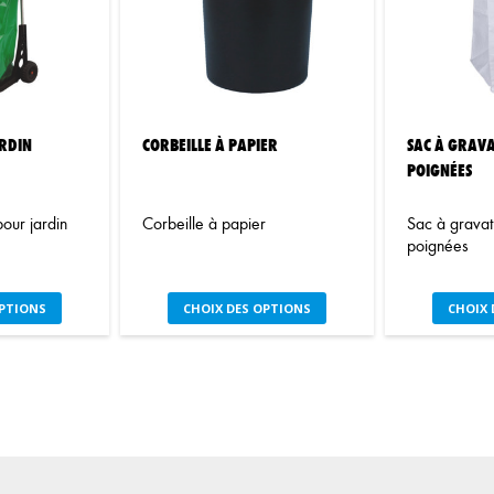
tions
options
uvent
peuvent
re
être
oisies
choisies
r
sur
la
RDIN
CORBEILLE À PAPIER
SAC À GRAVA
ge
page
POIGNÉES
du
oduit
produit
our jardin
Corbeille à papier
Sac à gravat
poignées
e
Ce
OPTIONS
CHOIX DES OPTIONS
CHOIX 
oduit
produit
a
usieurs
plusieurs
iations.
variations.
s
Les
tions
options
uvent
peuvent
re
être