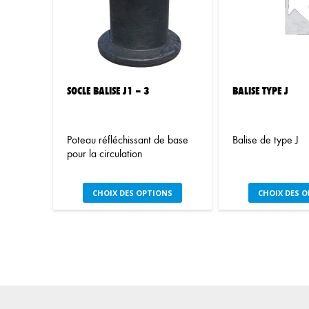
options
op
peuvent
pe
être
êt
choisies
ch
sur
su
la
la
SOCLE BALISE J1 – 3
BALISE TYPE J
page
pa
du
du
produit
pr
Poteau réfléchissant de base
Balise de type J
pour la circulation
Ce
C
CHOIX DES OPTIONS
CHOIX DES 
produit
pr
a
a
plusieurs
pl
variations.
var
Les
Le
options
op
peuvent
pe
être
êt