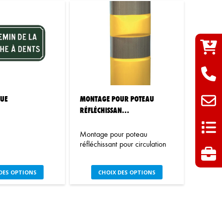
RUE
MONTAGE POUR POTEAU
RÉFLÉCHISSAN...
Montage pour poteau
réfléchissant pour circulation
Ce
Ce
DES OPTIONS
CHOIX DES OPTIONS
produit
produit
a
a
plusieurs
plusieurs
variations.
variations.
Les
Les