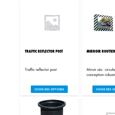
TRAFFIC REFLECTOR POST
MIRROIR ROUTIE
Traffic reflector post
Miroir séc. circula
conception robust
Ce
C
CHOIX DES OPTIONS
CHOIX DES 
produit
pr
a
a
plusieurs
pl
variations.
var
Les
Le