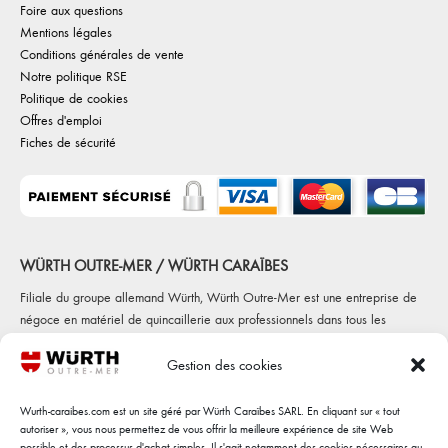
Foire aux questions
Mentions légales
Conditions générales de vente
Notre politique RSE
Politique de cookies
Offres d'emploi
Fiches de sécurité
WÜRTH OUTRE-MER / WÜRTH CARAÏBES
Filiale du groupe allemand Würth, Würth Outre-Mer est une entreprise de
négoce en matériel de quincaillerie aux professionnels dans tous les
secteurs d'activités (automobile, construction, maintenance et fabrications
diverses) Würth Outre-Mer c'est 5 agences, sur 4 départements
Gestion des cookies
(Martinique, Guadeloupe, Guyane et Réunion)
Wurth-caraibes.com est un site géré par Würth Caraïbes SARL. En cliquant sur « tout
autoriser », vous nous permettez de vous offrir la meilleure expérience de site Web
INSCRIPTION A LA NEWSLETTER
possible et des processus d'achat simples. Il s'agit notamment des cookies nécessaires au