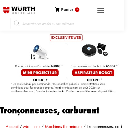
Panier
0
Recherche
de
produits
Tronçonneuses, carburant
Vous êtes ici :
Accueil
/
Machines
/
Machines thermiques
/
Tronçonneuses, carbur