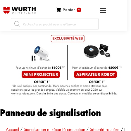
Panier
0
Recherche
de
produits
Panneau de signalisation
Vous êtes ici :
Accueil
/
Signalisation et sécurité circulation
/
Sécurité routière
/
Pan