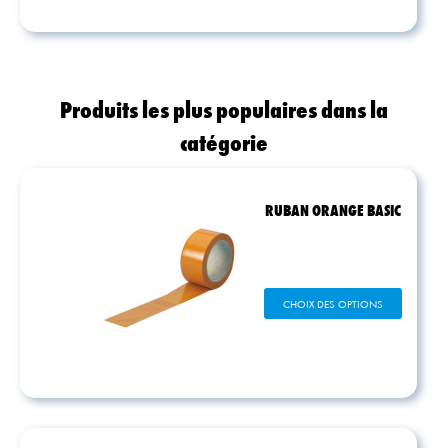
Produits les plus populaires dans la
catégorie
RUBAN ORANGE BASIC
Ce
CHOIX DES OPTIONS
produit
a
plusieurs
variations.
Les
options
peuvent