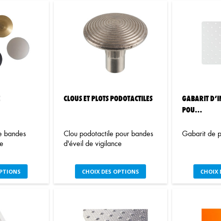
E
CLOUS ET PLOTS PODOTACTILES
GABARIT D’I
POU...
de bandes
Clou podotactile pour bandes
Gabarit de 
ce
d'éveil de vigilance
e
Ce
OPTIONS
CHOIX DES OPTIONS
CHOIX 
oduit
produit
a
usieurs
plusieurs
iations.
variations.
s
Les