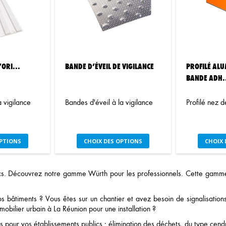
tions
options
uvent
peuvent
re
être
oisies
choisies
r
sur
la
’ORI...
BANDE D’ÉVEIL DE VIGILANCE
PROFILÉ AL
ge
page
BANDE ADH.
du
oduit
produit
 vigilance
Bandes d'éveil à la vigilance
Profilé nez 
e
Ce
OPTIONS
CHOIX DES OPTIONS
CHOIX 
oduit
produit
a
usieurs
plusieurs
cs. Découvrez notre gamme Würth pour les professionnels. Cette gamme c
iations.
variations.
s
Les
 bâtiments ? Vous êtes sur un chantier et avez besoin de signalisat
tions
options
obilier urbain à La Réunion pour une installation ?
uvent
peuvent
re
être
pour vos établissements publics : élimination des déchets, du type cendri