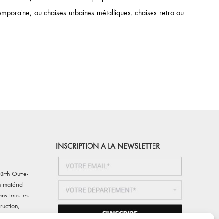
choisies
mporaine, ou chaises urbaines métalliques, chaises retro ou
sur
la
page
du
produit
INSCRIPTION A LA NEWSLETTER
ürth Outre-
 matériel
ans tous les
ruction,
) Würth