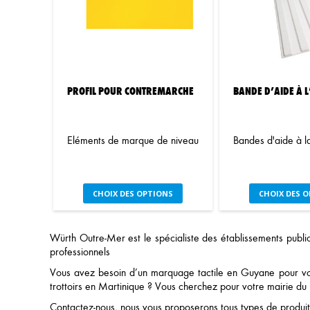
options
op
peuvent
pe
être
êt
choisies
ch
sur
su
la
la
PROFIL POUR CONTREMARCHE
BANDE D’AIDE À L
page
pa
du
du
produit
pr
Eléments de marque de niveau
Bandes d'aide à la
Ce
C
CHOIX DES OPTIONS
CHOIX DES 
produit
pr
a
a
plusieurs
pl
Würth Outre-Mer est le spécialiste des établissements publi
variations.
var
professionnels
Les
Le
Vous avez besoin d’un marquage tactile en Guyane pour vos
options
op
trottoirs en Martinique ? Vous cherchez pour votre mairie du m
peuvent
pe
être
êt
Contactez-nous, nous vous proposerons tous types de produits 