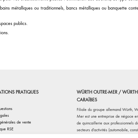
oisies
choisies
ins métalliques ou traditionnels, bancs métalliques ou banquette conte
r
sur
la
spaces publics.
ge
page
du
ions.
oduit
produit
TIONS PRATIQUES
WÜRTH OUTRE-MER / WÜRTH
CARAÏBES
uestions
Filiale du groupe allemand Würth, W
gales
Mer est une entreprise de négoce en
générales de vente
de quincaillerie aux professionnels d
ique RSE
secteurs d'activités (automobile, const
e cookies
maintenance et fabrications diverses