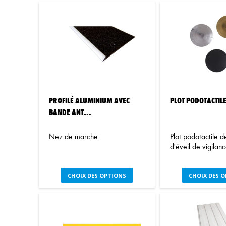
PROFILÉ ALUMINIUM AVEC
PLOT PODOTACTIL
BANDE ANT...
Nez de marche
Plot podotactile 
d'éveil de vigilan
Ce
C
CHOIX DES OPTIONS
CHOIX DES 
produit
pr
a
a
plusieurs
pl
variations.
var
Les
Le