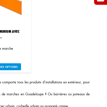
options
options
peuvent
peuvent
être
être
choisies
choisies
sur
sur
la
la
UMINIUM AVEC
page
page
..
du
du
produit
produit
de marche
Ce
DES OPTIONS
produit
a
plusieurs
omporte tous les produits d’installations ex extérieur, pour
variations.
Les
ions de marches en Guadeloupe ? Ou barrières ou poteaux de
options
peuvent
être
er urbain, corbeille urbain ou propreté canine.