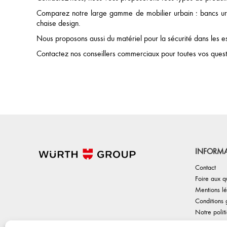
choisies
ch
Comparez notre large gamme de mobilier urbain : bancs urba
sur
su
chaise design.
la
la
Nous proposons aussi du matériel pour la sécurité dans les e
page
pa
du
du
Contactez nos conseillers commerciaux pour toutes vos quest
produit
pr
INFORMA
Contact
Foire aux q
Mentions lé
Conditions 
Notre polit
Politique d