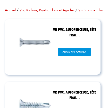
Vous êtes ici :
Accueil
/
Vis, Boulons, Rivets, Clous et Agrafes
/
Vis à bois et plaque
VIS PVC, AUTOPERCEUSE, TÊTE
FRAI...
Ce
CHOIX DES OPTIONS
produit
a
plusieurs
variations.
Les
options
peuvent
être
VIS PVC, AUTOPERCEUSE, TÊTE
choisies
FRAI...
sur
la