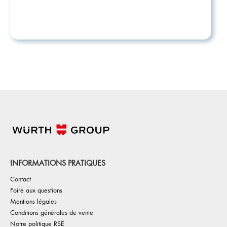
produit
a
plusieurs
variations.
Les
options
peuvent
être
choisies
sur
la
page
du
produit
INFORMATIONS PRATIQUES
Contact
Foire aux questions
Mentions légales
Conditions générales de vente
Notre politique RSE