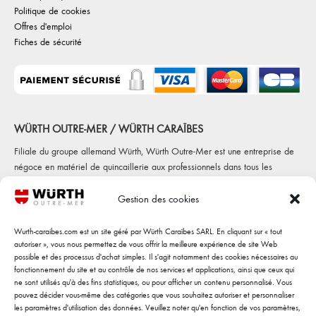
Politique de cookies
Offres d'emploi
Fiches de sécurité
WÜRTH OUTRE-MER / WÜRTH CARAÏBES
Filiale du groupe allemand Würth, Würth Outre-Mer est une entreprise de
négoce en matériel de quincaillerie aux professionnels dans tous les
secteurs d'activités (automobile, construction, maintenance et fabrications
diverses) Würth Outre-Mer c'est 5 agences, sur 4 départements
Gestion des cookies
(Martinique, Guadeloupe, Guyane et Réunion)
Wurth-caraibes.com est un site géré par Würth Caraïbes SARL. En cliquant sur « tout
autoriser », vous nous permettez de vous offrir la meilleure expérience de site Web
INSCRIPTION A LA NEWSLETTER
possible et des processus d'achat simples. Il s'agit notamment des cookies nécessaires au
fonctionnement du site et au contrôle de nos services et applications, ainsi que ceux qui
ne sont utilisés qu'à des fins statistiques, ou pour afficher un contenu personnalisé. Vous
pouvez décider vous-même des catégories que vous souhaitez autoriser et personnaliser
les paramètres d'utilisation des données. Veuillez noter qu'en fonction de vos paramètres,