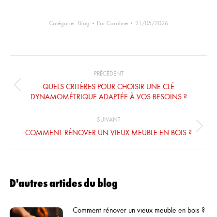
être
choisies
sur
Catégorie :
Blog
Par
Caroline
21/05/2026
la
page
du
Navigation
produit
des
PRÉCÉDENT
articles
QUELS CRITÈRES POUR CHOISIR UNE CLÉ
Article
DYNAMOMÉTRIQUE ADAPTÉE À VOS BESOINS ?
précédent
:
SUIVANT
Article
COMMENT RÉNOVER UN VIEUX MEUBLE EN BOIS ?
suivant
:
D'autres articles du blog
Comment rénover un vieux meuble en bois ?