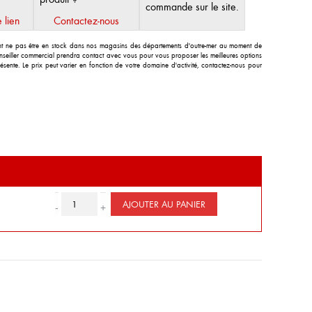
commande sur le site.
 lien
Contactez-nous
ent ne pas être en stock dans nos magasins des départements d'outre-mer au moment de
eiller commercial prendra contact avec vous pour vous proposer les meilleures options
résente. Le prix peut varier en fonction de votre domaine d'activité, contactez-nous pour
Quantité de Produit d'étanchéité bitumeux
AJOUTER AU PANIER