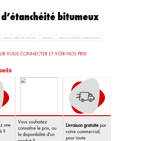
 d’étanchéité bitumeux
mastic silicone neutre
silicone
silicone haute température
OUR VOUS CONNECTER ET VOIR NOS PRIX
seils
Vous souhaitez
ez une
Livraison gratuite
par
connaître le prix, ou
ité ?
votre commercial,
la disponibilité d'un
pour toute
produit ?