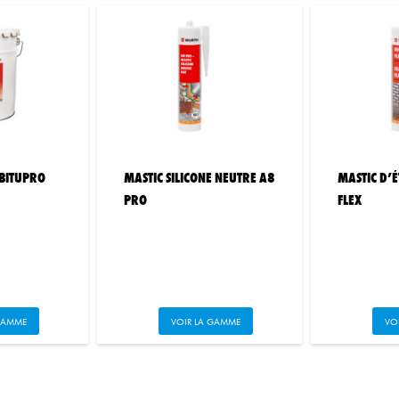
 BITUPRO
MASTIC SILICONE NEUTRE A8
MASTIC D’É
PRO
FLEX
e
Ce
GAMME
VOIR LA GAMME
VO
roduit
produit
a
lusieurs
plusieurs
ariations.
variations.