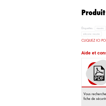
Produit
Étiquettes :
mastic
silicone neutre
CLIQUEZ ICI P
Aide et con
Vous recherch
fiche de sécur