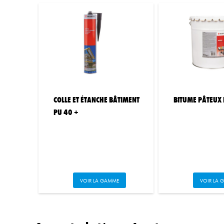
COLLE ET ÉTANCHE BÂTIMENT
BITUME PÂTEUX
PU 40 +
Ce
C
VOIR LA GAMME
VOIR LA 
produit
p
a
a
plusieurs
p
variations.
v