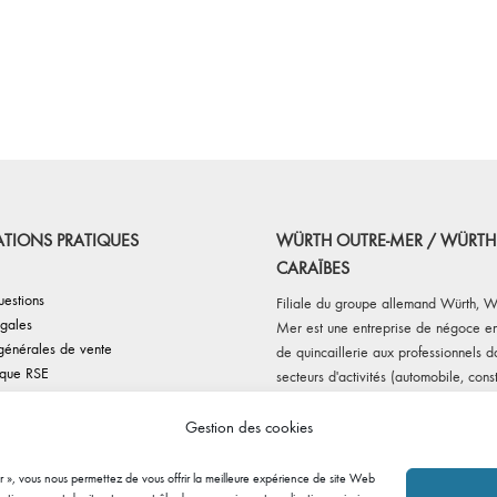
lusieurs
plusieurs
ariations.
variations.
es
Les
ptions
options
euvent
peuvent
tre
être
hoisies
choisies
ur
sur
a
la
age
page
TIONS PRATIQUES
WÜRTH OUTRE-MER / WÜRTH
u
du
CARAÏBES
roduit
produit
uestions
Filiale du groupe allemand Würth, W
gales
Mer est une entreprise de négoce en
générales de vente
de quincaillerie aux professionnels d
ique RSE
secteurs d'activités (automobile, const
e cookies
maintenance et fabrications diverses
ploi
Outre-Mer c'est 5 agences, sur 4 dé
Gestion des cookies
écurité
(Martinique, Guadeloupe, Guyane et
r », vous nous permettez de vous offrir la meilleure expérience de site Web