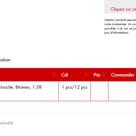
Cliquez sur ce
Certains produits peuv
votre commande. Un cons
possibles si le cas se p
plus d'informations.
ialiser
Cdt
Prix
Commander
rtouche, Bitumes, 1.38
1 pcs/12 pcs
sécurité