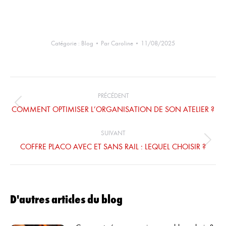
Catégorie :
Blog
Par
Caroline
11/08/2025
Navigation
des
PRÉCÉDENT
articles
Article
COMMENT OPTIMISER L’ORGANISATION DE SON ATELIER ?
précédent
:
SUIVANT
Article
COFFRE PLACO AVEC ET SANS RAIL : LEQUEL CHOISIR ?
suivant
:
D'autres articles du blog