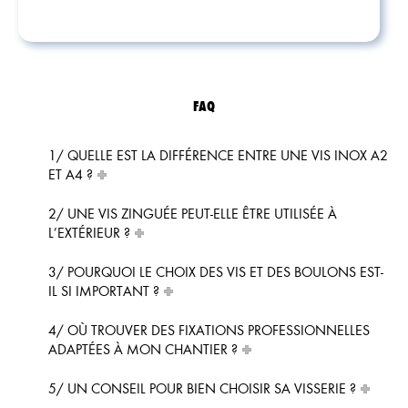
plusieurs
variations.
Les
options
peuvent
FAQ
être
choisies
sur
1/ QUELLE EST LA DIFFÉRENCE ENTRE UNE VIS INOX A2
la
ET A4 ?
page
du
2/ UNE VIS ZINGUÉE PEUT-ELLE ÊTRE UTILISÉE À
produit
L’EXTÉRIEUR ?
3/ POURQUOI LE CHOIX DES VIS ET DES BOULONS EST-
IL SI IMPORTANT ?
4/ OÙ TROUVER DES FIXATIONS PROFESSIONNELLES
ADAPTÉES À MON CHANTIER ?
5/ UN CONSEIL POUR BIEN CHOISIR SA VISSERIE ?